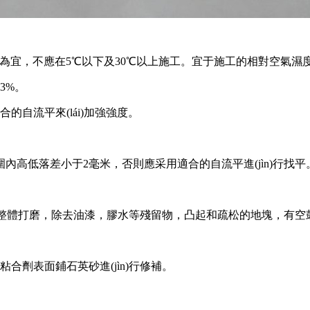
5℃為宜，不應在5℃以下及30℃以上
施工
。宜于施工的相對空氣濕度應界于
。
的自流平來(lái)加強強度。
。
圍內高低落差小于2毫米，否則應采用適合的自流平進(jìn)行找平
體打磨，除去油漆，膠水等殘留物，凸起和疏松的地塊，有空鼓
。
合劑表面鋪石英砂進(jìn)行修補。