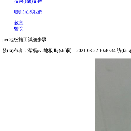
技術(shù)支持
聯(lián)系我們
教育
醫院
pvc地板施工詳細步驟
發(fā)布者：潔福pvc地板 時(shí)間：2021-03-22 10:40:34 訪(fǎn