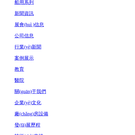
船用系列
新聞資訊
展會(huì )信息
公司信息
行業(yè)新聞
案例展示
教育
醫院
關(guān)于我們
企業(yè)文化
廠(chǎng)房設備
發(fā)展歷程